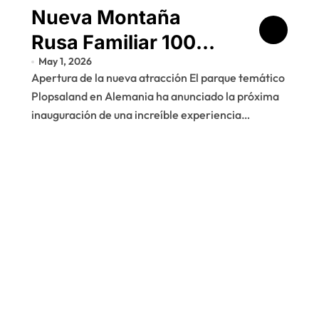
Nueva Montaña
Rusa Familiar 100%
May 1, 2026
Wolf Estrena en
Apertura de la nueva atracción El parque temático
Plopsaland
Plopsaland en Alemania ha anunciado la próxima
inauguración de una increíble experiencia…