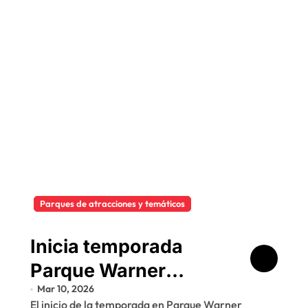
Parques de atracciones y temáticos
Inicia temporada
Parque Warner
Mar 10, 2026
Madrid con el Mes de
El inicio de la temporada en Parque Warner