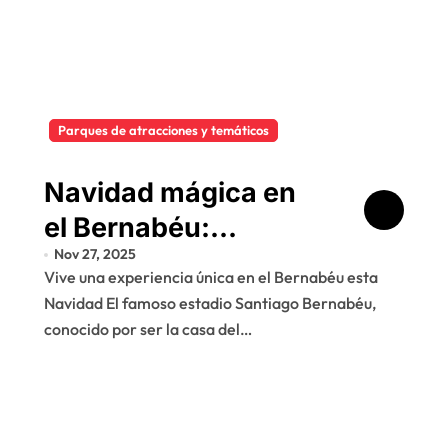
Parques de atracciones y temáticos
Navidad mágica en
el Bernabéu:
Nov 27, 2025
descubre el nuevo
Vive una experiencia única en el Bernabéu esta
parque temático de
Navidad El famoso estadio Santiago Bernabéu,
Navidad
conocido por ser la casa del…