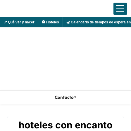
📍
Qué ver y hacer
🏨
Hoteles
🎢
Calendario de tiempos de espera en
Ir
al
contenido
Contacto
▼
hoteles con encanto