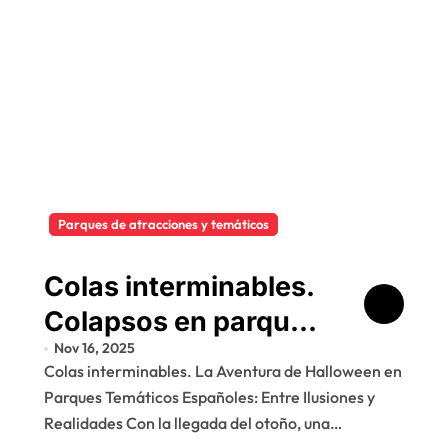
Parques de atracciones y temáticos
Colas interminables.
Colapsos en parques
Nov 16, 2025
temáticos españoles
Colas interminables. La Aventura de Halloween en
en Halloween sin
Parques Temáticos Españoles: Entre Ilusiones y
solución.
Realidades Con la llegada del otoño, una…