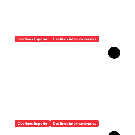
Destinos España
Destinos internacionales
Los objetos que salvan
cualquier viaje
Destinos España
Destinos internacionales
Por qué viajar cambia la