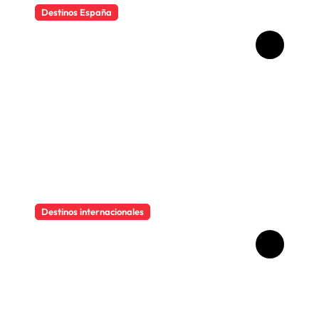
Destinos España
Qué ver en Madrid en un fin
de semana
Destinos internacionales
Descubre el encanto
imperfecto de Hollywood
Boulevard, la calle del cine