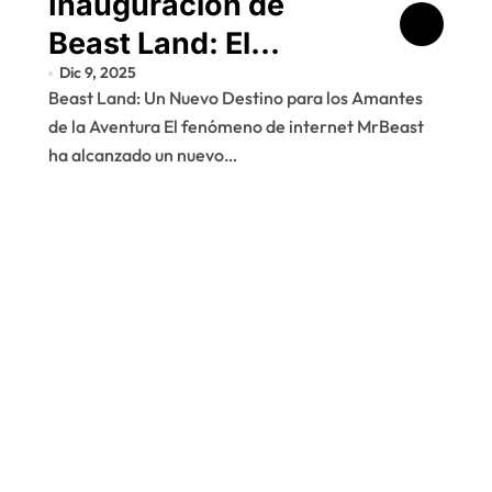
Inauguración de
Beast Land: El
Dic 9, 2025
parque temático
Beast Land: Un Nuevo Destino para los Amantes
inspirado en MrBeast
de la Aventura El fenómeno de internet MrBeast
ha alcanzado un nuevo…