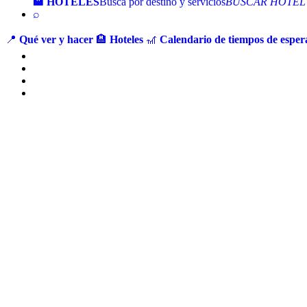
🏨 HOTELES
Busca por destino y servicios
BUSCAR HOTEL
⌕
📍
Qué ver y hacer
🏨
Hoteles
🎢
Calendario de tiempos de espera
Ir
al
contenido