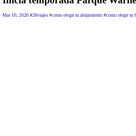
Inicia temporada Parque Warne
Mar 10, 2026
#
28viajes
#
como elegir tu alojamiento
#
como elegir tu 