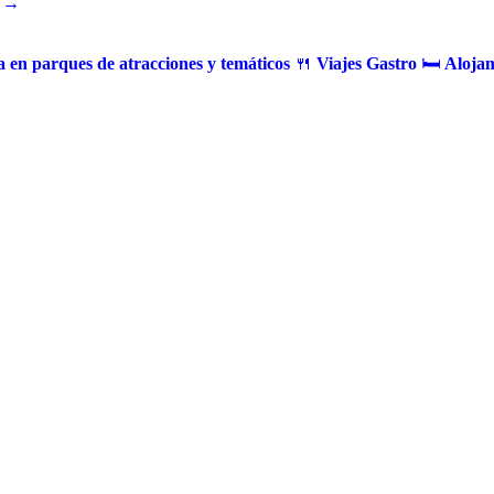
 →
 en parques de atracciones y temáticos
🍴
Viajes Gastro
🛏️
Alojam