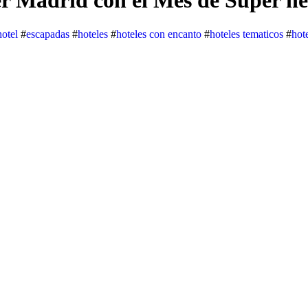
r Madrid con el Mes de Super hé
hotel
#
escapadas
#
hoteles
#
hoteles con encanto
#
hoteles tematicos
#
hot