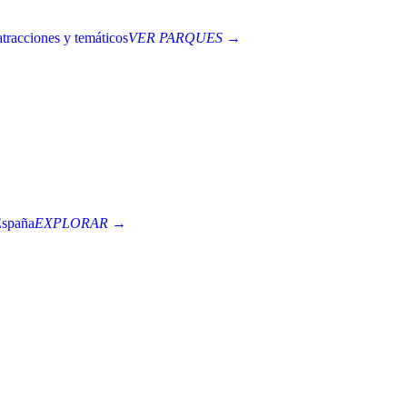
tracciones y temáticos
VER PARQUES →
España
EXPLORAR →