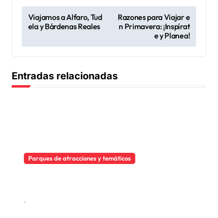
N
Viajamos a Alfaro, Tud
Razones para Viajar e
ela y Bárdenas Reales
n Primavera: ¡Inspírat
a
e y Planea!
v
e
Entradas relacionadas
g
a
c
i
ó
n
Parques de atracciones y temáticos
d
Sendaviva se reinventa para el
eclipse solar de 2026
e
Jul 21, 2026
e