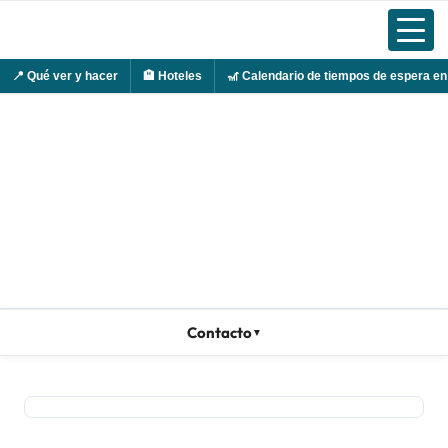
📍
Qué ver y hacer
🏨
Hoteles
🎢
Calendario de tiempos de espera en
Ir
al
contenido
Contacto
▼