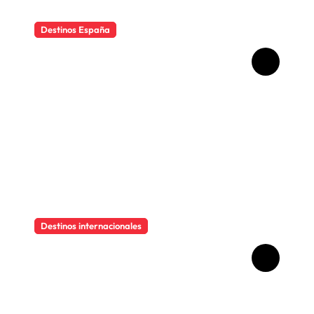
Destinos España
Qué ver en Madrid en un fin
de semana
Destinos internacionales
Descubre el encanto
imperfecto de Hollywood
Boulevard, la calle del cine