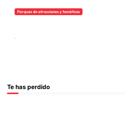
Parques de atracciones y temáticos
Sendaviva Navarra: Guía
Completa 2026
Abr 27, 2026
Te has perdido