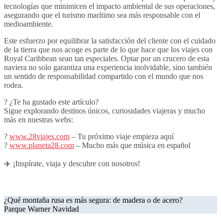
tecnologías que minimicen el impacto ambiental de sus operaciones,
asegurando que el turismo marítimo sea más responsable con el
medioambiente.
Este esfuerzo por equilibrar la satisfacción del cliente con el cuidado
de la tierra que nos acoge es parte de lo que hace que los viajes con
Royal Caribbean sean tan especiales. Optar por un crucero de esta
naviera no solo garantiza una experiencia inolvidable, sino también
un sentido de responsabilidad compartido con el mundo que nos
rodea.
? ¿Te ha gustado este artículo?
Sigue explorando destinos únicos, curiosidades viajeras y mucho
más en nuestras webs:
?
www.28viajes.com
– Tu próximo viaje empieza aquí
?
www.planeta28.com
– Mucho más que música en español
✈️ ¡Inspírate, viaja y descubre con nosotros!
Navegación
¿Qué montaña rusa es más segura: de madera o de acero?
Parque Warner Navidad
de