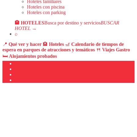
Hoteles familiares
Hoteles con piscina
Hoteles con parking
🏨 HOTELES
Busca por destino y servicios
BUSCAR
HOTEL →
⌕
📍
Qué ver y hacer
🏨
Hoteles
🎢
Calendario de tiempos de
espera en parques de atracciones y temáticos
🍴
Viajes Gastro
🛏️
Alojamientos probados
Ir
al
contenido