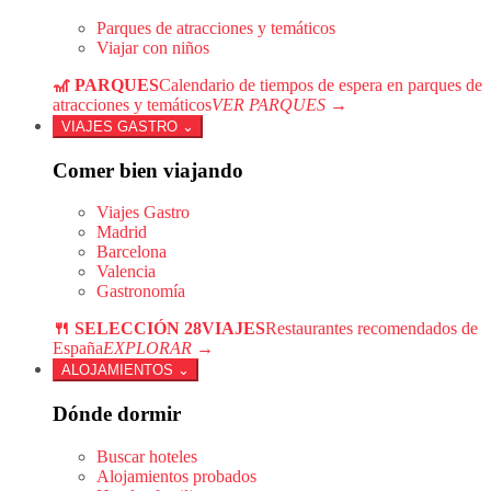
Parques de atracciones y temáticos
Viajar con niños
🎢 PARQUES
Calendario de tiempos de espera en parques de
atracciones y temáticos
VER PARQUES →
VIAJES GASTRO
⌄
Comer bien viajando
Viajes Gastro
Madrid
Barcelona
Valencia
Gastronomía
🍴 SELECCIÓN 28VIAJES
Restaurantes recomendados de
España
EXPLORAR →
ALOJAMIENTOS
⌄
Dónde dormir
Buscar hoteles
Alojamientos probados