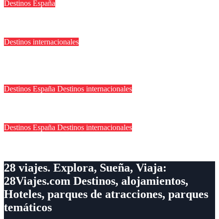
Destinos España
Qué ver en Madrid en un fin de semana
Destinos internacionales
Descubre el encanto imperfecto de Hollywood Boulevard, la
calle del cine
Destinos España
Destinos internacionales
Los objetos que salvan cualquier viaje
Destinos España
Destinos internacionales
Por qué viajar cambia la forma de ver la vida
28 viajes. Explora, Sueña, Viaja:
28Viajes.com Destinos, alojamientos,
Hoteles, parques de atracciones, parques
temáticos