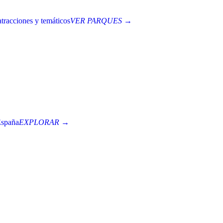
tracciones y temáticos
VER PARQUES →
España
EXPLORAR →