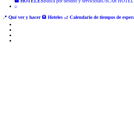
🏨 HOTELES
Busca por destino y servicios
BUSCAR HOTEL
⌕
📍
Qué ver y hacer
🏨
Hoteles
🎢
Calendario de tiempos de espera
Ir
al
contenido