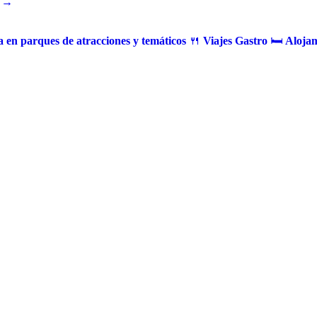
 →
 en parques de atracciones y temáticos
🍴
Viajes Gastro
🛏️
Alojam