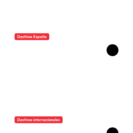
Destinos España
Qué ver en Madrid en un fin
de semana
Destinos internacionales
Descubre el encanto