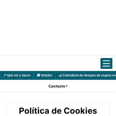
Ir
al
contenido
📍
Qué ver y hacer
🏨
Hoteles
🎢
Calendario de tiempos de espera en
Contacto
▼
Política de Cookies