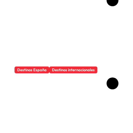
imperfecto de Hollywood
Boulevard, la calle del cine
Destinos España
Destinos internacionales
Los objetos que salvan
cualquier viaje