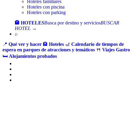
Hoteles familiares
Hoteles con piscina
Hoteles con parking
🏨 HOTELES
Busca por destino y servicios
BUSCAR
HOTEL →
⌕
📍
Qué ver y hacer
🏨
Hoteles
🎢
Calendario de tiempos de
espera en parques de atracciones y temáticos
🍴
Viajes Gastro
🛏️
Alojamientos probados
Ir
al
contenido