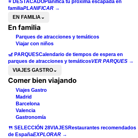
⭐ DESTACADO
Planifica tu próxima escapada en
familia
PLANIFICAR →
EN FAMILIA
⌄
En familia
Parques de atracciones y temáticos
Viajar con niños
🎢 PARQUES
Calendario de tiempos de espera en
parques de atracciones y temáticos
VER PARQUES →
VIAJES GASTRO
⌄
Comer bien viajando
Viajes Gastro
Madrid
Barcelona
Valencia
Gastronomía
🍴 SELECCIÓN 28VIAJES
Restaurantes recomendados
de España
EXPLORAR →