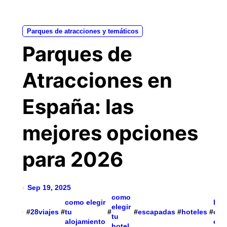
Parques de atracciones y temáticos
Parques de
Atracciones en
España: las
mejores opciones
para 2026
Sep 19, 2025
como
como elegir
hot
elegir
#
28viajes
#
tu
#
#
escapadas
#
hoteles
#
con
tu
alojamiento
enc
hotel