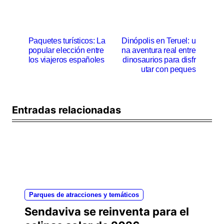
N
Paquetes turísticos: La
Dinópolis en Teruel: u
popular elección entre
na aventura real entre
a
los viajeros españoles
dinosaurios para disfr
v
utar con peques
e
g
Entradas relacionadas
a
c
i
ó
n
Parques de atracciones y temáticos
d
Sendaviva se reinventa para el
e