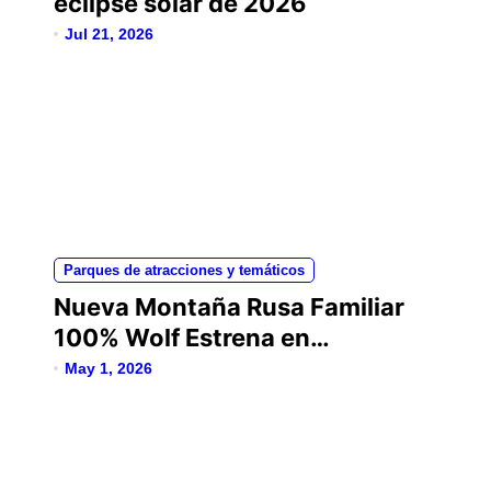
eclipse solar de 2026
e
Jul 21, 2026
n
t
r
a
d
a
s
Parques de atracciones y temáticos
Nueva Montaña Rusa Familiar
100% Wolf Estrena en
Plopsaland
May 1, 2026