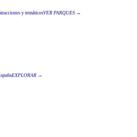
tracciones y temáticos
VER PARQUES →
España
EXPLORAR →