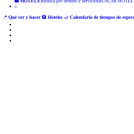
🏨 HOTELES
Busca por destino y servicios
BUSCAR HOTEL
⌕
📍
Qué ver y hacer
🏨
Hoteles
🎢
Calendario de tiempos de espera
Ir
al
contenido