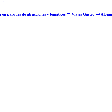
 →
 en parques de atracciones y temáticos
🍴
Viajes Gastro
🛏️
Alojam