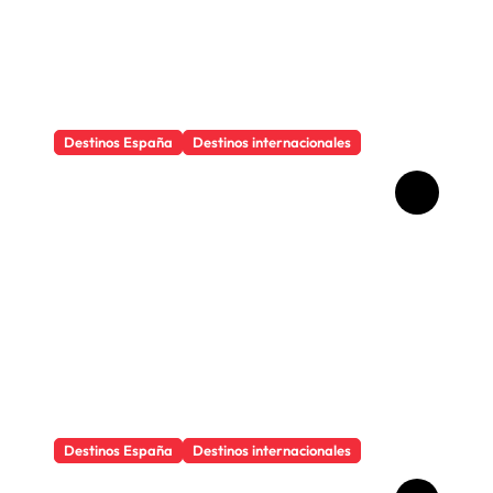
Destinos España
Destinos internacionales
Los objetos que salvan
cualquier viaje
Destinos España
Destinos internacionales
Por qué viajar cambia la