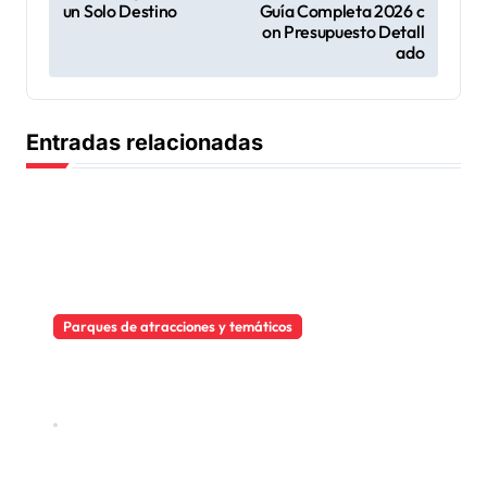
un Solo Destino
Guía Completa 2026 c
v
on Presupuesto Detall
ado
e
g
a
Entradas relacionadas
c
i
ó
n
d
Parques de atracciones y temáticos
e
Sendaviva se reinventa para el
e
eclipse solar de 2026
n
Jul 21, 2026
t