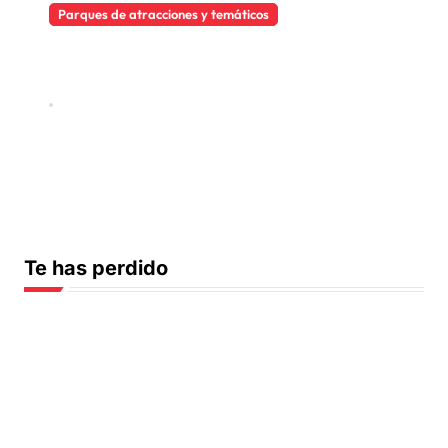
Parques de atracciones y temáticos
Previsión de Afluencia a
Parques Temáticos y de
Atracciones
Abr 30, 2026
Te has perdido