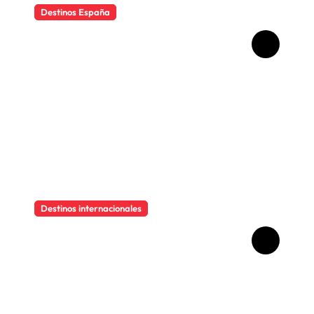
Destinos España
Qué ver en Madrid en un fin
de semana
Destinos internacionales
Descubre el encanto
imperfecto de Hollywood
Boulevard, la calle del cine