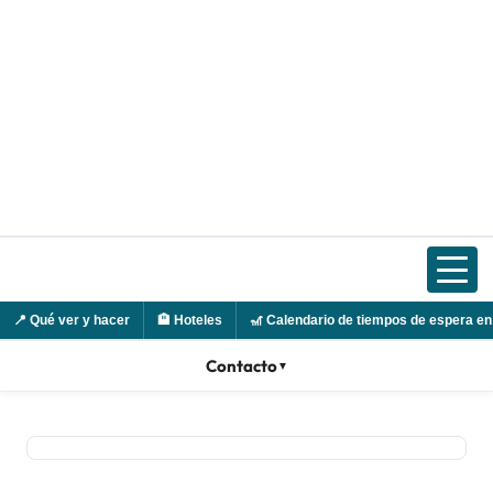
Ir
al
contenido
📍
Qué ver y hacer
🏨
Hoteles
🎢
Calendario de tiempos de espera en
Contacto
▼