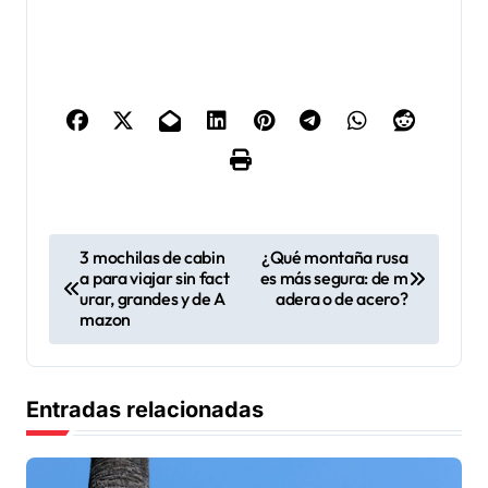
N
3 mochilas de cabin
¿Qué montaña rusa
a para viajar sin fact
es más segura: de m
a
urar, grandes y de A
adera o de acero?
v
mazon
e
g
Entradas relacionadas
a
c