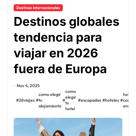
Destinos internacionales
Destinos globales
tendencia para
viajar en 2026
fuera de Europa
Nov 4, 2025
como
como elegir
hotele
elegir
#
28viajes
#
tu
#
#
escapadas
#
hoteles
#
con
tu
alojamiento
encan
hotel