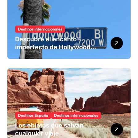
Destinos internacionales
Descubre el encanto
imperfecto de Hollywood
Boulevard, la calle del cine
Destinos España
Destinos internacionales
Los objetos que salvan
cualquier viaje