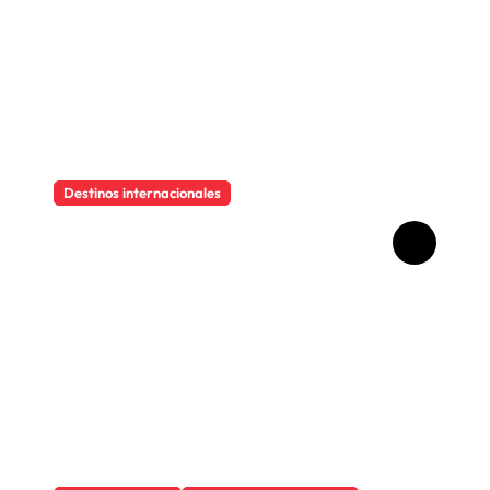
Destinos internacionales
Descubre el encanto
imperfecto de Hollywood
Boulevard, la calle del cine