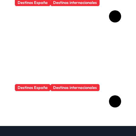
Destinos España
Destinos internacionales
Los objetos que salvan
cualquier viaje
Destinos España
Destinos internacionales
Por qué viajar cambia la
forma de ver la vida