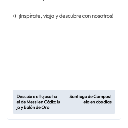
✈️ ¡Inspírate, viaja y descubre con nosotros!
N
Descubre el lujoso hot
Santiago de Compost
el de Messi en Cádiz: lu
ela en dos días
a
jo y Balón de Oro
v
e