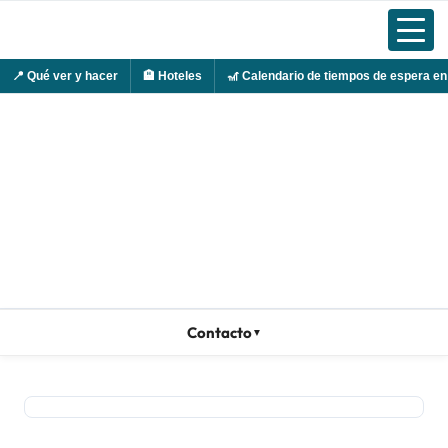
📍
Qué ver y hacer
🏨
Hoteles
🎢
Calendario de tiempos de espera en
Ir
al
contenido
Contacto
▼