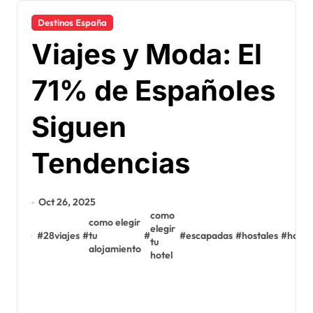
Destinos España
Viajes y Moda: El
71% de Españoles
Siguen
Tendencias
Oct 26, 2025
como
como elegir
elegir
#
28viajes
#
tu
#
#
escapadas
#
hostales
#
hotel
tu
alojamiento
hotel