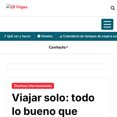
Ir
al
contenido
📍
Qué ver y hacer
🏨
Hoteles
🎢
Calendario de tiempos de espera en
Contacto
▼
Destinos internacionales
Viajar solo: todo
lo bueno que