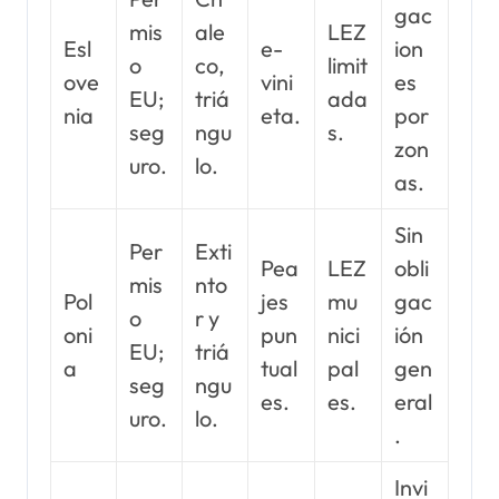
gac
mis
ale
LEZ
Esl
e-
ion
o
co,
limit
ove
vini
es
EU;
triá
ada
nia
eta.
por
seg
ngu
s.
zon
uro.
lo.
as.
Sin
Per
Exti
Pea
LEZ
obli
mis
nto
Pol
jes
mu
gac
o
r y
oni
pun
nici
ión
EU;
triá
a
tual
pal
gen
seg
ngu
es.
es.
eral
uro.
lo.
.
Invi