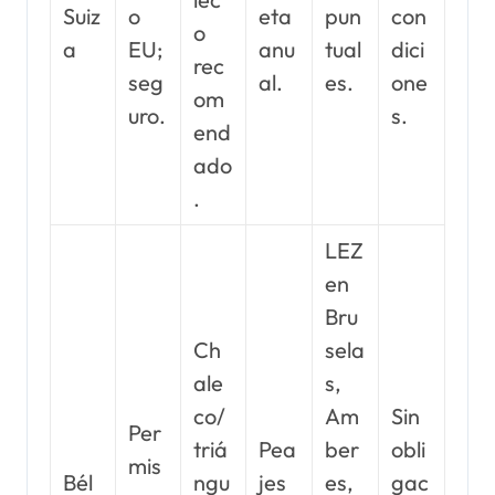
Suiz
o
eta
pun
con
o
a
EU;
anu
tual
dici
rec
seg
al.
es.
one
om
uro.
s.
end
ado
.
LEZ
en
Bru
Ch
sela
ale
s,
co/
Am
Sin
Per
triá
Pea
ber
obli
mis
Bél
ngu
jes
es,
gac