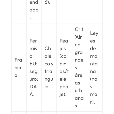
end
6).
ado
.
Crit
Ley
’Air
Per
Pea
es
en
mis
Ch
jes
de
gra
o
ale
(ca
mo
Fra
nde
EU;
co y
bin
nta
nci
s
seg
triá
as/t
ña
a
áre
uro;
ngu
ele
(no
as
DA
lo.
pea
v–
urb
A.
je).
ma
ana
r).
s.