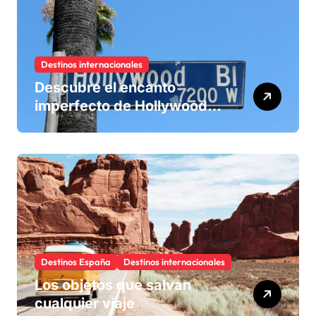
Destinos internacionales
Descubre el encanto
imperfecto de Hollywood
Boulevard, la calle del cine
Destinos España
Destinos internacionales
Los objetos que salvan
cualquier viaje