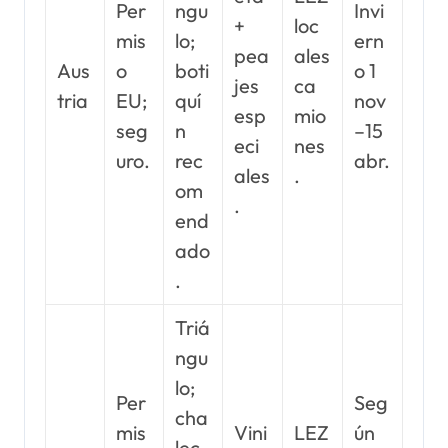
Per
ngu
Invi
+
loc
mis
lo;
ern
pea
ales
Aus
o
boti
o 1
jes
ca
tria
EU;
quí
nov
esp
mio
seg
n
–15
eci
nes
uro.
rec
abr.
ales
.
om
.
end
ado
.
Triá
ngu
lo;
Per
Seg
cha
mis
Vini
LEZ
ún
lec