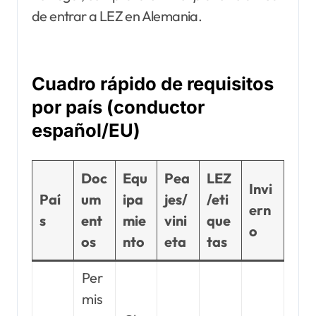
de entrar a LEZ en Alemania.
Cuadro rápido de requisitos
por país (conductor
español/EU)
Doc
Equ
Pea
LEZ
Invi
Paí
um
ipa
jes/
/eti
ern
s
ent
mie
vini
que
o
os
nto
eta
tas
Per
mis