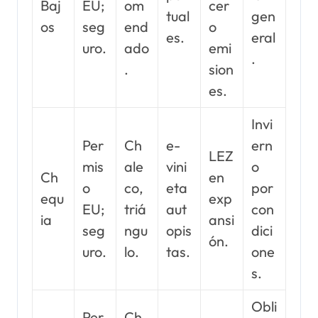
Baj
EU;
om
cer
tual
gen
os
seg
end
o
es.
eral
uro.
ado
emi
.
.
sion
es.
Invi
Per
Ch
e-
ern
LEZ
mis
ale
vini
o
Ch
en
o
co,
eta
por
equ
exp
EU;
triá
aut
con
ia
ansi
seg
ngu
opis
dici
ón.
uro.
lo.
tas.
one
s.
Obli
Per
Ch