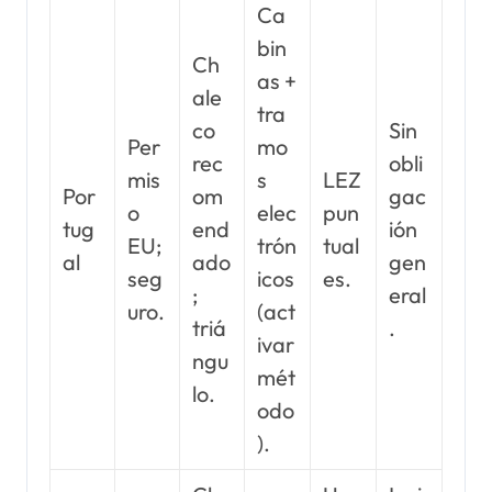
Ca
bin
Ch
as +
ale
tra
co
Sin
Per
mo
rec
obli
mis
s
LEZ
Por
om
gac
o
elec
pun
tug
end
ión
EU;
trón
tual
al
ado
gen
seg
icos
es.
;
eral
uro.
(act
triá
.
ivar
ngu
mét
lo.
odo
).