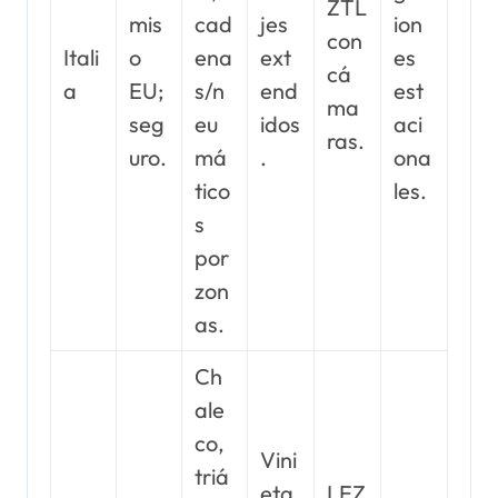
ZTL
mis
cad
jes
ion
con
Itali
o
ena
ext
es
cá
a
EU;
s/n
end
est
ma
seg
eu
idos
aci
ras.
uro.
má
.
ona
tico
les.
s
por
zon
as.
Ch
ale
co,
Vini
triá
eta
LEZ