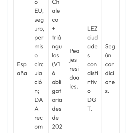
o
Ch
EU,
ale
seg
co
uro,
+
LEZ
per
triá
ciud
mis
ngu
ade
Seg
Pea
o
los
s
ún
jes
Esp
circ
(V1
con
con
resi
aña
ula
6
disti
dici
dua
ció
obli
ntiv
one
les.
n;
gat
o
s.
DA
oria
DG
A
des
T.
rec
de
om
202