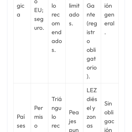
o
gic
lo
limit
Ga
ión
EU;
a
rec
ado
nte
gen
seg
om
s.
(reg
eral
uro.
end
istr
.
ado
o
s.
obli
gat
orio
).
LEZ
Triá
diés
Sin
Per
ngu
el y
Pea
obli
Paí
mis
lo
zon
jes
gac
ses
o
rec
as
pun
ión