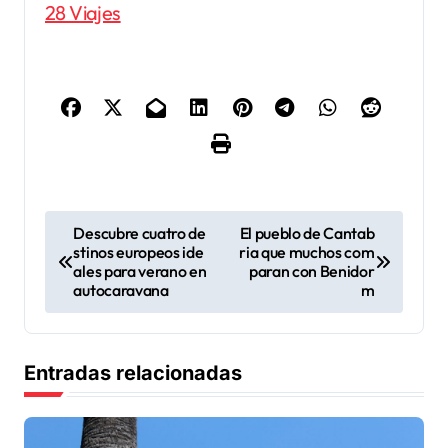
28 Viajes
N
Descubre cuatro de
El pueblo de Cantab
stinos europeos ide
ria que muchos com
a
ales para verano en
paran con Benidor
v
autocaravana
m
e
g
Entradas relacionadas
a
c