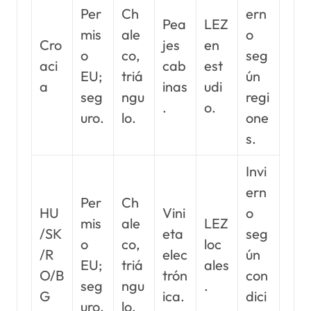
Per
Ch
ern
Pea
LEZ
mis
ale
o
Cro
jes
en
o
co,
seg
aci
cab
est
EU;
triá
ún
a
inas
udi
seg
ngu
regi
.
o.
uro.
lo.
one
s.
Invi
ern
Per
Ch
HU
Vini
o
mis
ale
LEZ
/SK
eta
seg
o
co,
loc
/R
elec
ún
EU;
triá
ales
O/B
trón
con
seg
ngu
.
G
ica.
dici
uro.
lo.