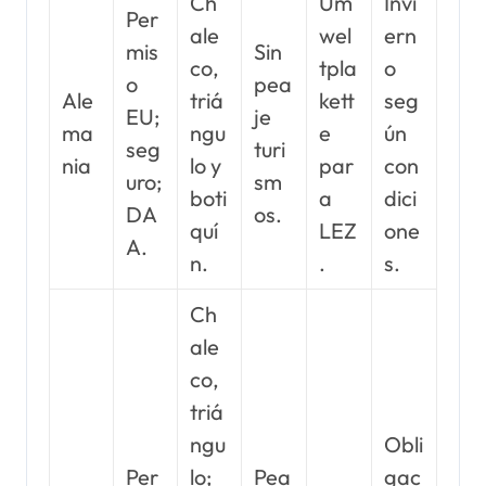
Ch
Um
Invi
Per
ale
wel
ern
mis
Sin
co,
tpla
o
o
pea
Ale
triá
kett
seg
EU;
je
ma
ngu
e
ún
seg
turi
nia
lo y
par
con
uro;
sm
boti
a
dici
DA
os.
quí
LEZ
one
A.
n.
.
s.
Ch
ale
co,
triá
ngu
Obli
Per
lo;
Pea
gac