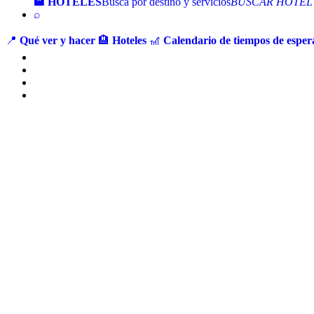
🏨 HOTELES
Busca por destino y servicios
BUSCAR HOTEL
⌕
📍
Qué ver y hacer
🏨
Hoteles
🎢
Calendario de tiempos de espera
Ir
al
contenido