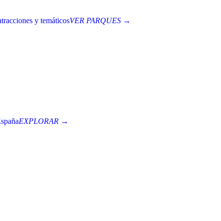
tracciones y temáticos
VER PARQUES →
España
EXPLORAR →