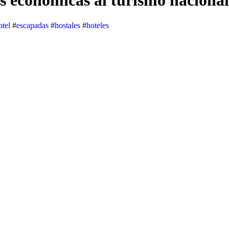
as económicas al turismo nacional
otel
#
escapadas
#
hostales
#
hoteles