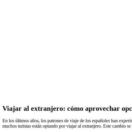
Viajar al extranjero: cómo aprovechar opc
En los últimos años, los patrones de viaje de los españoles han experimentado un cambio notable. Tradicionalmente, los destinos nacionales eran los preferidos para las vacaciones de verano, pero actualmente
muchos turistas están optando por viajar al extranjero. Este cambio 