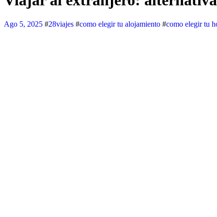
Viajar al extranjero: alternativ
Ago 5, 2025
#
28viajes
#
como elegir tu alojamiento
#
como elegir tu h