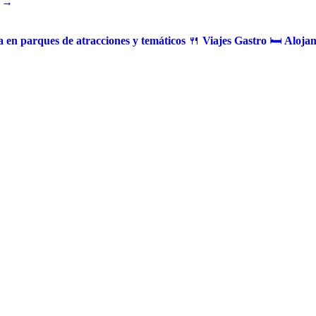
 →
 en parques de atracciones y temáticos
🍴
Viajes Gastro
🛏️
Alojam