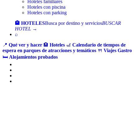
Hoteles familiares
Hoteles con piscina
Hoteles con parking
🏨 HOTELES
Busca por destino y servicios
BUSCAR
HOTEL →
⌕
📍
Qué ver y hacer
🏨
Hoteles
🎢
Calendario de tiempos de
espera en parques de atracciones y temáticos
🍴
Viajes Gastro
🛏️
Alojamientos probados
Ir
al
contenido