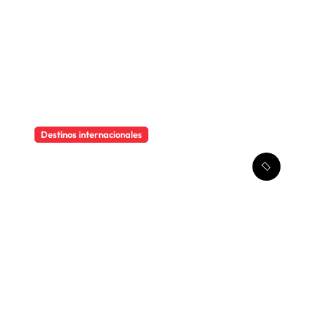
Destinos internacionales
Descubre el encanto
imperfecto de Hollywood
Boulevard, la calle del cine