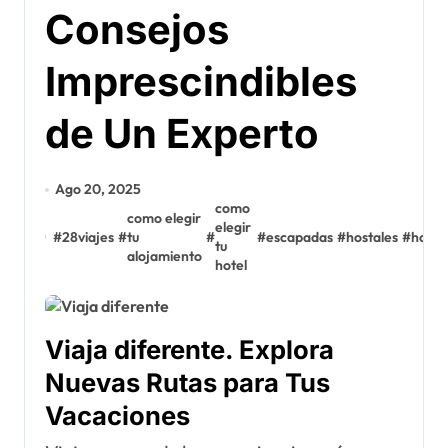
Consejos
Imprescindibles
de Un Experto
Ago 20, 2025
como
como elegir
elegir
#
28viajes
#
tu
#
#
escapadas
#
hostales
#
hotel
tu
alojamiento
hotel
Viaja diferente. Explora
Nuevas Rutas para Tus
Vacaciones