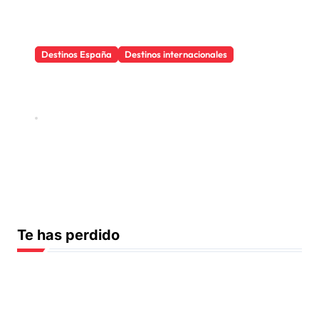
Destinos España
Destinos internacionales
Los objetos que salvan
cualquier viaje
Jul 31, 2026
Te has perdido