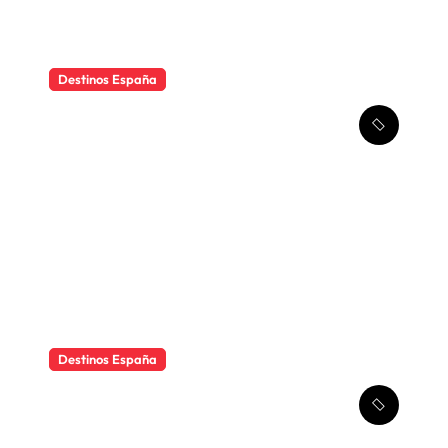
Destinos España
Explora el Mar con Estilo
Propio: Guía Personalizada
Destinos España
Qué ver en Madrid en un fin
de semana