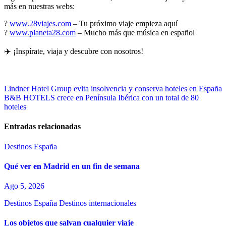
más en nuestras webs:
?
www.28viajes.com
– Tu próximo viaje empieza aquí
?
www.planeta28.com
– Mucho más que música en español
✈️ ¡Inspírate, viaja y descubre con nosotros!
Navegación
Lindner Hotel Group evita insolvencia y conserva hoteles en España
B&B HOTELS crece en Península Ibérica con un total de 80
de
hoteles
entradas
Entradas relacionadas
Destinos España
Qué ver en Madrid en un fin de semana
Ago 5, 2026
Destinos España
Destinos internacionales
Los objetos que salvan cualquier viaje