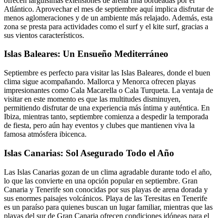
ofrecen larguísimas extensiones de arena fina bordeadas por el
Atlántico. Aprovechar el mes de septiembre aquí implica disfrutar de
menos aglomeraciones y de un ambiente más relajado. Además, esta
zona se presta para actividades como el surf y el kite surf, gracias a
sus vientos característicos.
Islas Baleares: Un Ensueño Mediterráneo
Septiembre es perfecto para visitar las Islas Baleares, donde el buen
clima sigue acompañando. Mallorca y Menorca ofrecen playas
impresionantes como Cala Macarella o Cala Turqueta. La ventaja de
visitar en este momento es que las multitudes disminuyen,
permitiendo disfrutar de una experiencia más íntima y auténtica. En
Ibiza, mientras tanto, septiembre comienza a despedir la temporada
de fiesta, pero aún hay eventos y clubes que mantienen viva la
famosa atmósfera ibicenca.
Islas Canarias: Sol Asegurado Todo el Año
Las Islas Canarias gozan de un clima agradable durante todo el año,
lo que las convierte en una opción popular en septiembre. Gran
Canaria y Tenerife son conocidas por sus playas de arena dorada y
sus enormes paisajes volcánicos. Playa de las Teresitas en Tenerife
es un paraíso para quienes buscan un lugar familiar, mientras que las
playas del sur de Gran Canaria ofrecen condiciones idóneas para el