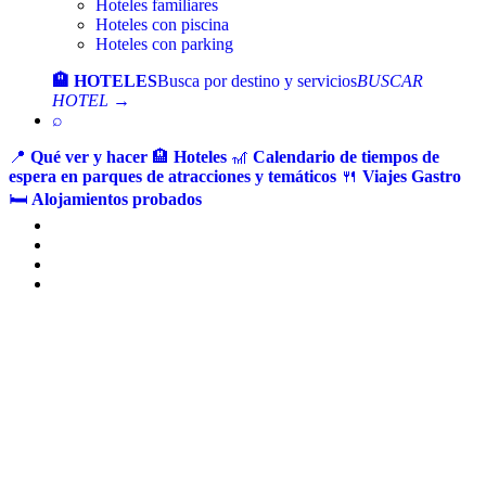
Hoteles familiares
Hoteles con piscina
Hoteles con parking
🏨 HOTELES
Busca por destino y servicios
BUSCAR
HOTEL →
⌕
📍
Qué ver y hacer
🏨
Hoteles
🎢
Calendario de tiempos de
espera en parques de atracciones y temáticos
🍴
Viajes Gastro
🛏️
Alojamientos probados
Ir
al
contenido