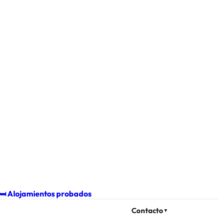
🛏️
Alojamientos probados
Contacto
▼