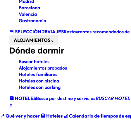
Madrid
Barcelona
Valencia
Gastronomía
🍴 SELECCIÓN 28VIAJES
Restaurantes recomendados de
ALOJAMIENTOS
⌄
Dónde dormir
Buscar hoteles
Alojamientos probados
Hoteles familiares
Hoteles con piscina
Hoteles con parking
🏨 HOTELES
Busca por destino y servicios
BUSCAR HOTEL
⌕
📍
Qué ver y hacer
🏨
Hoteles
🎢
Calendario de tiempos de es