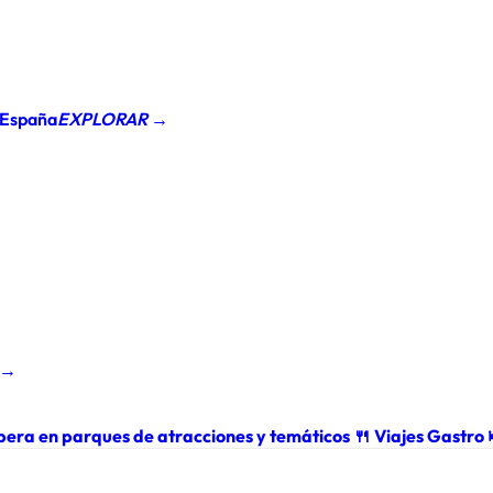
 España
EXPLORAR →
 →
pera en parques de atracciones y temáticos
🍴
Viajes Gastro