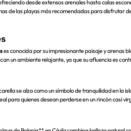
d, ofreciendo desde extensos arenales hasta calas escon
as de las playas más recomendadas para disfrutar de la
es
es
es conocida por su impresionante paisaje y arenas bl
uscan un ambiente relajante, ya que su afluencia es con
rella se alza como un símbolo de tranquilidad en la i
ideal para quienes desean perderse en un rincón casi vir
**playa de Bolonia** en Cádiz combina belleza natural co