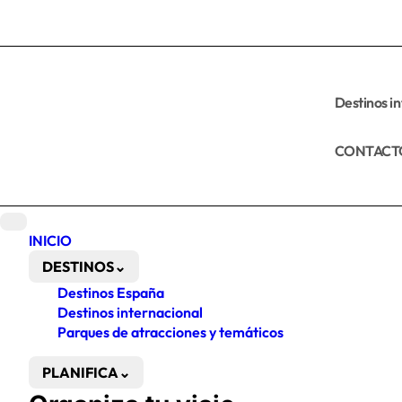
Ir
al
contenido
Destinos i
CONTACT
INICIO
DESTINOS
⌄
Destinos España
Destinos internacional
Parques de atracciones y temáticos
PLANIFICA
⌄