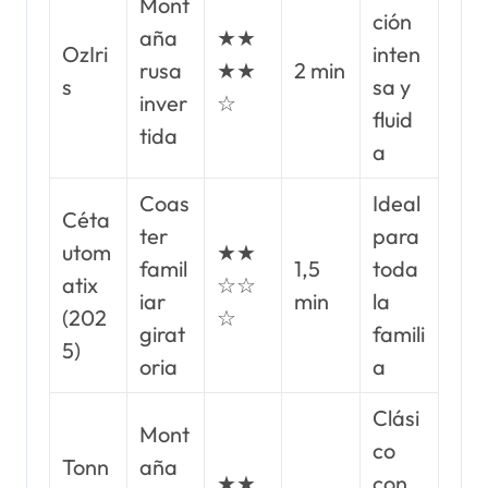
Mont
ción
aña
★★
OzIri
inten
rusa
★★
2 min
s
sa y
inver
☆
fluid
tida
a
Coas
Ideal
Céta
ter
para
utom
★★
famil
1,5
toda
atix
☆☆
iar
min
la
(202
☆
girat
famili
5)
oria
a
Clási
Mont
co
Tonn
aña
★★
con