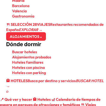
Madrid
Barcelona
Valencia
Gastronomía
🍴 SELECCIÓN 28VIAJES
Restaurantes recomendados de
España
EXPLORAR →
ALOJAMIENTOS
⌄
Dónde dormir
Buscar hoteles
Alojamientos probados
Hoteles familiares
Hoteles con piscina
Hoteles con parking
🏨 HOTELES
Busca por destino y servicios
BUSCAR HOTEL
→
⌕
📍
Qué ver y hacer
🏨
Hoteles
🎢
Calendario de tiempos de
espera en parques de atracciones y temáticos
🍴
Viajes