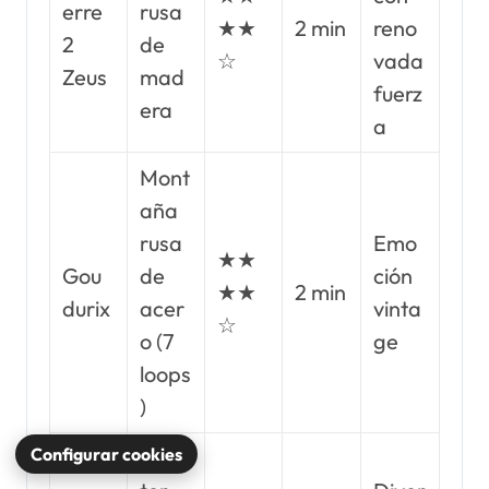
erre
rusa
★★
2 min
reno
2
de
☆
vada
Zeus
mad
fuerz
era
a
Mont
aña
rusa
Emo
★★
Gou
de
ción
★★
2 min
durix
acer
vinta
☆
o (7
ge
loops
)
Configurar cookies
Coas