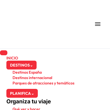
Ir
al
contenido
INICIO
DESTINOS
⌄
Destinos España
Destinos internacional
Parques de atracciones y temáticos
PLANIFICA
⌄
Organiza tu viaje
Qué ver y hacer