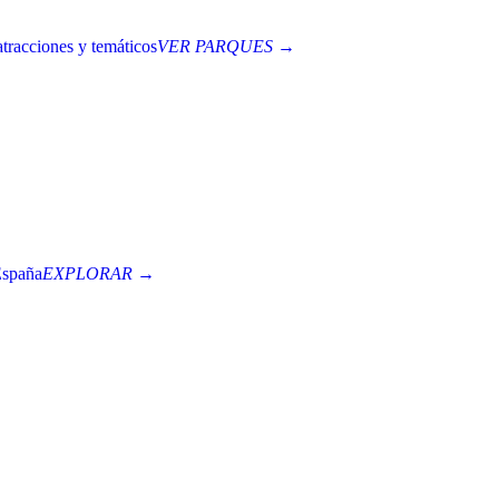
tracciones y temáticos
VER PARQUES →
España
EXPLORAR →