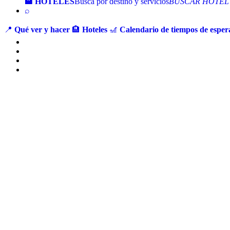
🏨 HOTELES
Busca por destino y servicios
BUSCAR HOTEL
⌕
📍
Qué ver y hacer
🏨
Hoteles
🎢
Calendario de tiempos de espera
Ir
al
contenido