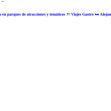
 →
 en parques de atracciones y temáticos
🍴
Viajes Gastro
🛏️
Alojam