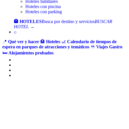
Hoteles familiares
Hoteles con piscina
Hoteles con parking
🏨 HOTELES
Busca por destino y servicios
BUSCAR
HOTEL →
⌕
📍
Qué ver y hacer
🏨
Hoteles
🎢
Calendario de tiempos de
espera en parques de atracciones y temáticos
🍴
Viajes Gastro
🛏️
Alojamientos probados
Ir
al
contenido