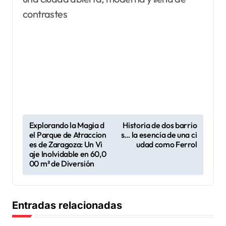
contrastes
N
Explorando la Magia d
Historia de dos barrio
el Parque de Atraccion
s… la esencia de una ci
a
es de Zaragoza: Un Vi
udad como Ferrol
v
aje Inolvidable en 60,0
00 m² de Diversión
e
g
a
Entradas relacionadas
c