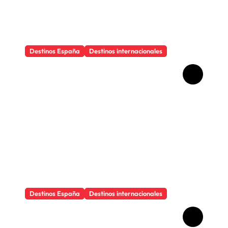
Destinos España
Destinos internacionales
Los objetos que salvan
cualquier viaje
Destinos España
Destinos internacionales
Por qué viajar cambia la
forma de ver la vida