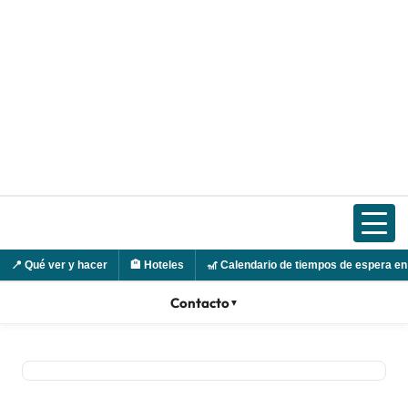
Ir
al
contenido
📍
Qué ver y hacer
🏨
Hoteles
🎢
Calendario de tiempos de espera en
Contacto
▼