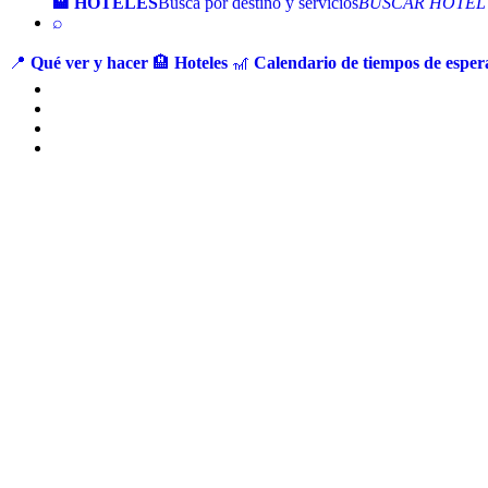
🏨 HOTELES
Busca por destino y servicios
BUSCAR HOTEL
⌕
📍
Qué ver y hacer
🏨
Hoteles
🎢
Calendario de tiempos de espera
Ir
al
contenido