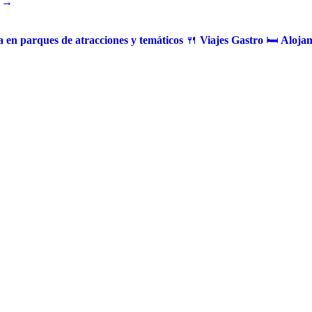
 →
 en parques de atracciones y temáticos
🍴
Viajes Gastro
🛏️
Alojam