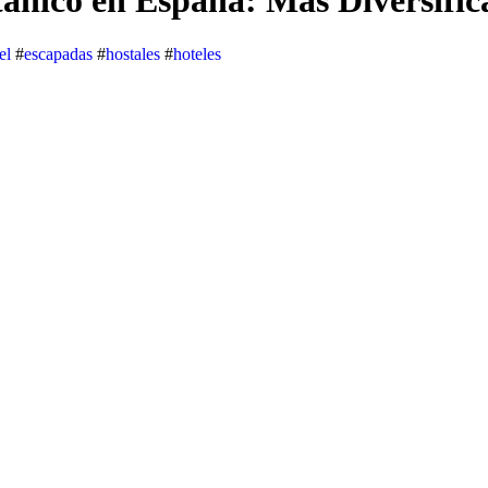
itánico en España: Más Diversific
el
#
escapadas
#
hostales
#
hoteles