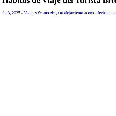
Hábitos de Viaje del Turista Br
Jul 3, 2025
#
28viajes
#
como elegir tu alojamiento
#
como elegir tu hot