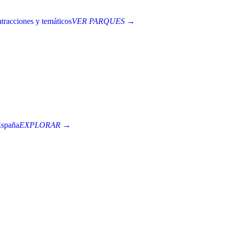
tracciones y temáticos
VER PARQUES →
España
EXPLORAR →