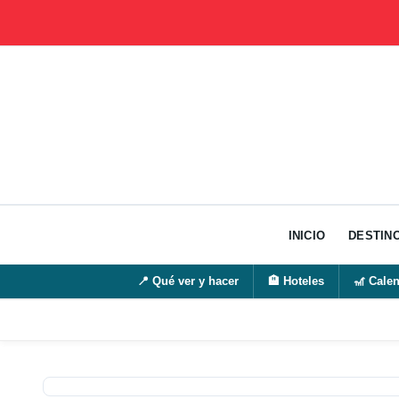
Ir
al
contenido
INICIO
DESTIN
📍
Qué ver y hacer
🏨
Hoteles
🎢
Calen