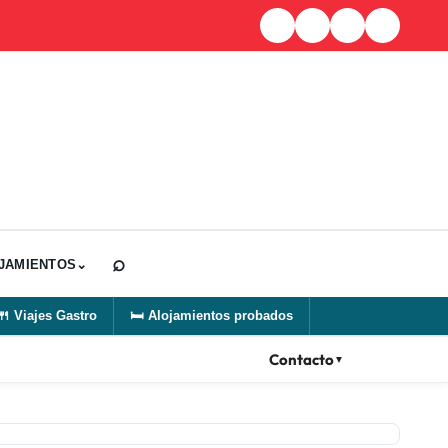
⌕
JAMIENTOS
⌄
🍴
Viajes Gastro
🛏️
Alojamientos probados
Contacto
▼