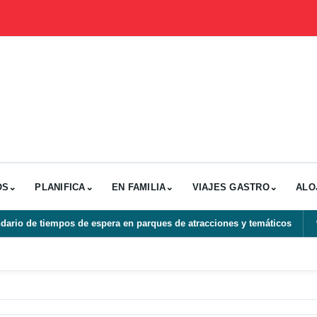
OS
⌄
PLANIFICA
⌄
EN FAMILIA
⌄
VIAJES GASTRO
⌄
ALO
dario de tiempos de espera en parques de atracciones y temáticos