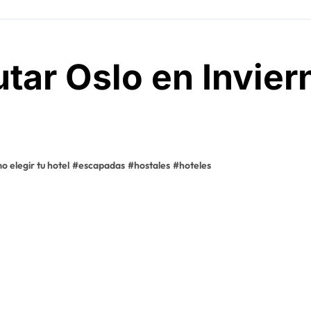
utar Oslo en Invier
o elegir tu hotel
#
escapadas
#
hostales
#
hoteles