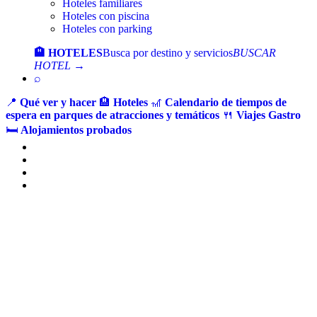
Hoteles familiares
Hoteles con piscina
Hoteles con parking
🏨 HOTELES
Busca por destino y servicios
BUSCAR
HOTEL →
⌕
📍
Qué ver y hacer
🏨
Hoteles
🎢
Calendario de tiempos de
espera en parques de atracciones y temáticos
🍴
Viajes Gastro
🛏️
Alojamientos probados
Ir
al
contenido