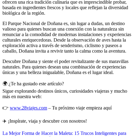
ofrecen una rica tradición culinaria que es imprescindible probar,
basada en ingredientes frescos y locales que reflejan la diversidad
biológica de la región.
El Parque Nacional de Doñana es, sin lugar a dudas, un destino
valioso para quienes buscan una conexión con la naturaleza sin
renunciar a la comodidad de modernas instalaciones y experiencias
culturales enriquecedoras. Desde la observación de aves hasta la
exploración activa a través de senderismo, ciclismo y paseos a
caballo, Doñana invita a revivir tanto la calma como la aventura.
Descubre Doñana y siente el poder revitalizante de sus maravillas
naturales. Para quienes desean una combinación de experiencias
únicas y una belleza inigualable, Doñana es el lugar ideal.
🌍 ¿Te ha gustado este artículo?
Sigue explorando destinos únicos, curiosidades viajeras y mucho
más en nuestra web:
👉
www.28viajes.com
– Tu próximo viaje empieza aquí
✈️ ¡Inspírate, viaja y descubre con nosotros!
Navegación
La Mejor Forma de Hacer la Maleta: 15 Trucos Inteligentes para