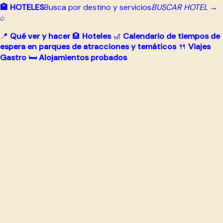
🏨 HOTELES
Busca por destino y servicios
BUSCAR HOTEL →
⌕
📍
Qué ver y hacer
🏨
Hoteles
🎢
Calendario de tiempos de
espera en parques de atracciones y temáticos
🍴
Viajes
Gastro
🛏️
Alojamientos probados
Ir
al
contenido