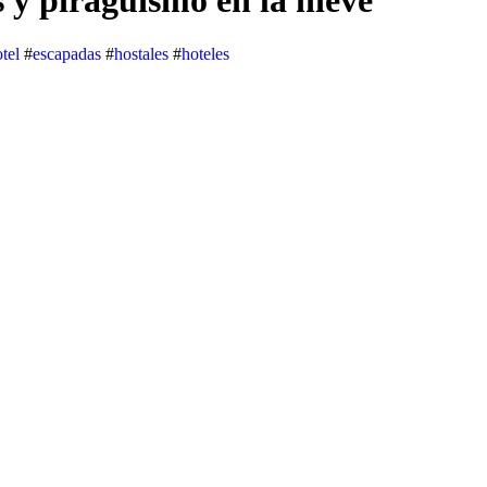
s y piragüismo en la nieve
tel
#
escapadas
#
hostales
#
hoteles