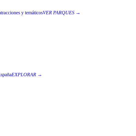
tracciones y temáticos
VER PARQUES →
España
EXPLORAR →