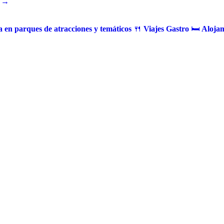
 →
 en parques de atracciones y temáticos
🍴
Viajes Gastro
🛏️
Alojam