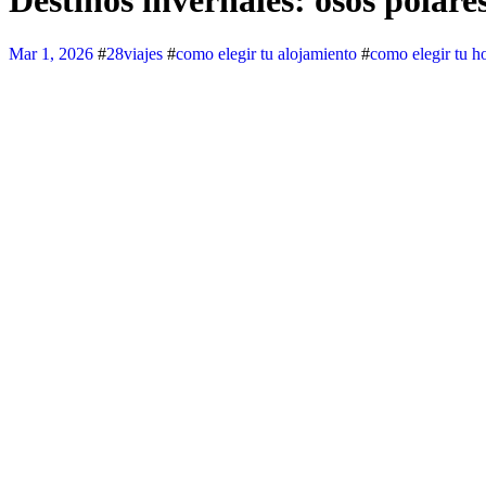
Destinos invernales: osos polare
Mar 1, 2026
#
28viajes
#
como elegir tu alojamiento
#
como elegir tu ho