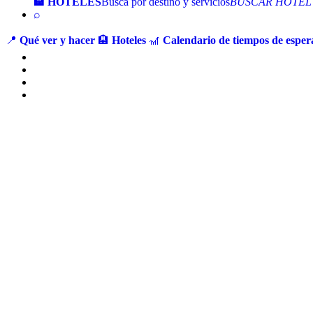
🏨 HOTELES
Busca por destino y servicios
BUSCAR HOTEL
⌕
📍
Qué ver y hacer
🏨
Hoteles
🎢
Calendario de tiempos de espera
Ir
al
contenido