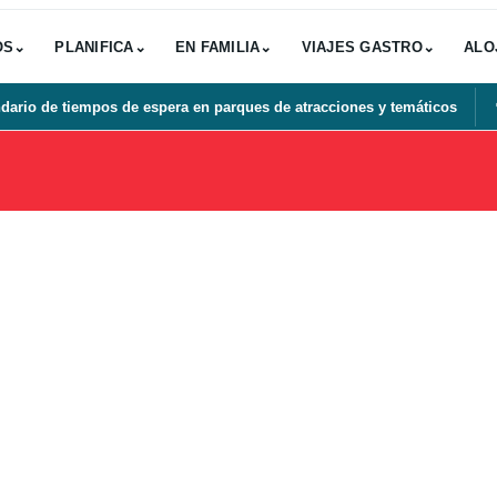
OS
⌄
PLANIFICA
⌄
EN FAMILIA
⌄
VIAJES GASTRO
⌄
ALO
dario de tiempos de espera en parques de atracciones y temáticos