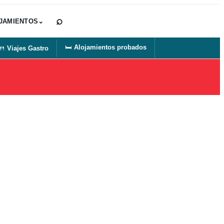
⌕
JAMIENTOS
⌄
🛏️
Alojamientos probados
🍴
Viajes Gastro