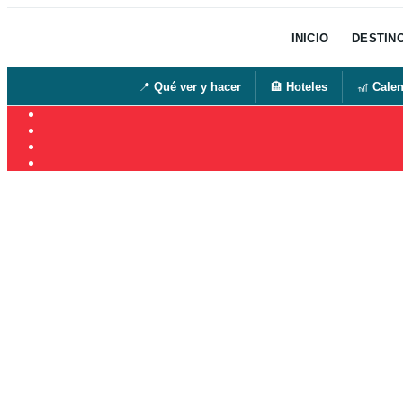
INICIO
DESTIN
📍
Qué ver y hacer
🏨
Hoteles
🎢
Calen
Ir
al
contenido