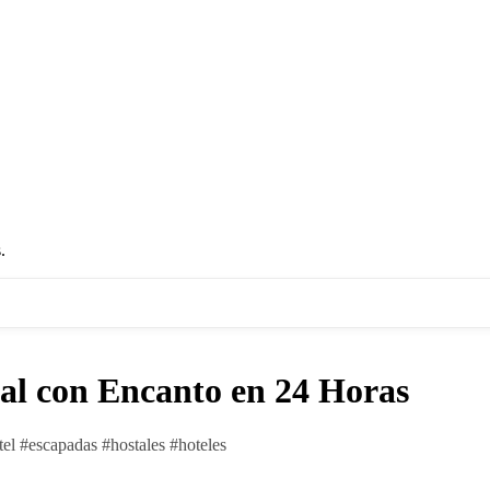
.
al con Encanto en 24 Horas
tel
#
escapadas
#
hostales
#
hoteles