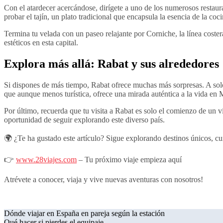
Con el atardecer acercándose, dirígete a uno de los numerosos resta
probar el tajín, un plato tradicional que encapsula la esencia de la coc
Termina tu velada con un paseo relajante por Corniche, la línea coster
estéticos en esta capital.
Explora más allá: Rabat y sus alrededores
Si dispones de más tiempo, Rabat ofrece muchas más sorpresas. A solo 
que aunque menos turística, ofrece una mirada auténtica a la vida en 
Por último, recuerda que tu visita a Rabat es solo el comienzo de un v
oportunidad de seguir explorando este diverso país.
🌍 ¿Te ha gustado este artículo? Sigue explorando destinos únicos, c
👉
www.28viajes.com
– Tu próximo viaje empieza aquí
Atrévete a conocer, viaja y vive nuevas aventuras con nosotros!
Navegación
Dónde viajar en España en pareja según la estación
Qué hacer si pierdes el equipaje