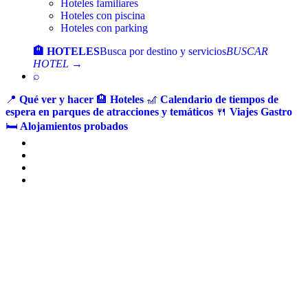
Hoteles familiares
Hoteles con piscina
Hoteles con parking
🏨 HOTELES
Busca por destino y servicios
BUSCAR
HOTEL →
⌕
📍
Qué ver y hacer
🏨
Hoteles
🎢
Calendario de tiempos de
espera en parques de atracciones y temáticos
🍴
Viajes Gastro
🛏️
Alojamientos probados
Ir
al
contenido