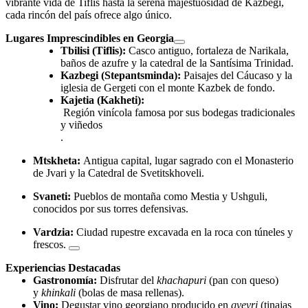
vibrante vida de Tiflis hasta la serena majestuosidad de Kazbegi,
cada rincón del país ofrece algo único.
Lugares Imprescindibles en Georgia
Tbilisi (Tiflis):
Casco antiguo, fortaleza de Narikala,
baños de azufre y la catedral de la Santísima Trinidad.
Kazbegi (Stepantsminda):
Paisajes del Cáucaso y la
iglesia de Gergeti con el monte Kazbek de fondo.
Kajetia (Kakheti):
Región vinícola famosa por sus bodegas tradicionales
y viñedos
.
Mtskheta:
Antigua capital, lugar sagrado con el Monasterio
de Jvari y la Catedral de Svetitskhoveli.
Svaneti:
Pueblos de montaña como Mestia y Ushguli,
conocidos por sus torres defensivas.
Vardzia:
Ciudad rupestre excavada en la roca con túneles y
frescos.
Experiencias Destacadas
Gastronomía:
Disfrutar del
khachapuri
(pan con queso)
y
khinkali
(bolas de masa rellenas).
Vino:
Degustar vino georgiano producido en
qvevri
(tinajas