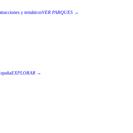
tracciones y temáticos
VER PARQUES →
España
EXPLORAR →