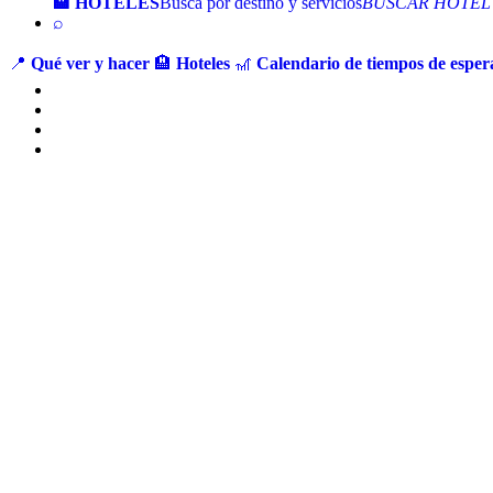
🏨 HOTELES
Busca por destino y servicios
BUSCAR HOTEL
⌕
📍
Qué ver y hacer
🏨
Hoteles
🎢
Calendario de tiempos de espera
Ir
al
contenido