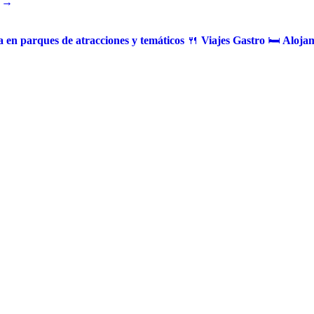
 →
 en parques de atracciones y temáticos
🍴
Viajes Gastro
🛏️
Alojam